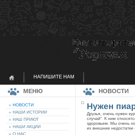
НАПИШИТЕ НАМ
МЕНЮ
НОВОСТИ
Нужен пиа
НОВОСТИ
НАШИ ИСТОРИИ
Друзья, очень нужен к
случай". К ним относя
НАШ ПРИЮТ
здоровьем. Мы очень хо
НАШИ АКЦИИ
их внешние недостатки 
О НАС