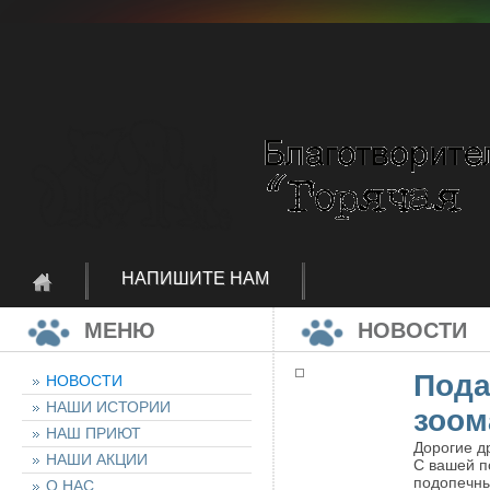
НАПИШИТЕ НАМ
МЕНЮ
НОВОСТИ
Пода
НОВОСТИ
НАШИ ИСТОРИИ
зоом
НАШ ПРИЮТ
Дорогие д
НАШИ АКЦИИ
С вашей п
подопечны
О НАС