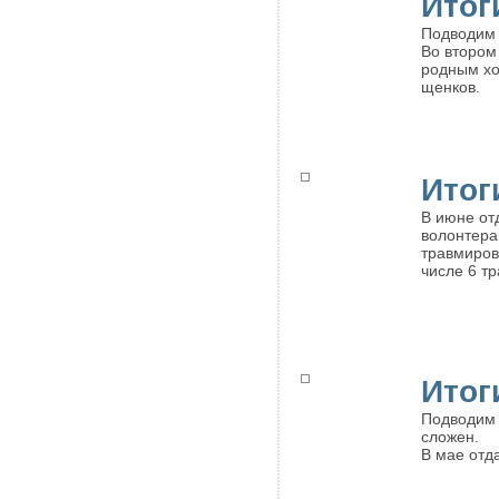
Итог
Подводим 
Во втором
родным хоз
щенков.
Итог
В июне отд
волонтера
травмирова
числе 6 т
Итог
Подводим 
сложен.
В мае отда