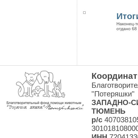
Итог
Наконец-т
отдано 68 
Координат
Благотворит
"Потеряшки"
ЗАПАДНО-СИ
ТЮМЕНЬ
р/с
40703810
30101810800
ИНН
7204133