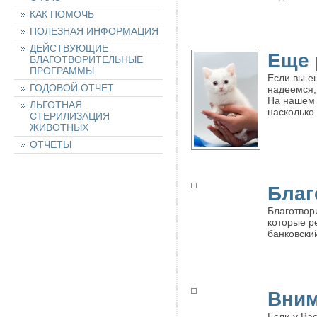
КАК ПОМОЧЬ
ПОЛЕЗНАЯ ИНФОРМАЦИЯ
ДЕЙСТВУЮЩИЕ
Еще 
БЛАГОТВОРИТЕЛЬНЫЕ
ПРОГРАММЫ
Если вы е
ГОДОВОЙ ОТЧЕТ
надеемся,
На нашем 
ЛЬГОТНАЯ
насколько
СТЕРИЛИЗАЦИЯ
ЖИВОТНЫХ
ОТЧЕТЫ
НАШИ ЖИВОТНЫЕ
Благ
Благотвор
НАЙТИ ЖИВОТНОЕ
которые р
банковски
ОСТАВИТЬ ЗАЯВКУ
НА ЖИВОТНОЕ
ХОЧУ ПОМОЧЬ!
Вним
Если у Ва