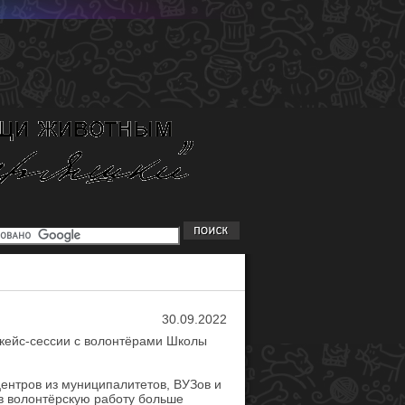
30.09.2022
кейс-сессии с волонтёрами Школы
ентров из муниципалитетов, ВУЗов и
в волонтёрскую работу больше