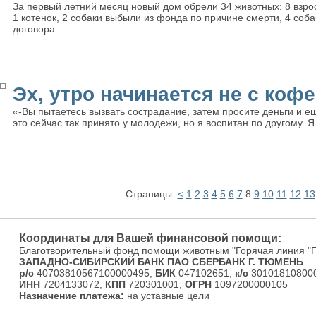
За первый летний месяц новый дом обрели 34 животных: 8 взросл
1 котенок, 2 собаки выбыли из фонда по причине смерти, 4 соба
договора.
Эх, утро начинается не с кофе.
«-Вы пытаетесь вызвать сострадание, затем просите деньги и е
это сейчас так принято у молодежи, но я воспитан по другому. 
Страницы:
<
1
2
3
4
5
6
7
8
9
10
11
12
13
Координаты для Вашей финансовой помощи:
Благотворительный фонд помощи животным "Горячая линия "
ЗАПАДНО-СИБИРСКИЙ БАНК ПАО СБЕРБАНК Г. ТЮМЕНЬ
р/с
40703810567100000495,
БИК
047102651,
к/с
301018108000
ИНН
7204133072,
КПП
720301001,
ОГРН
1097200000105
Назначение платежа:
на уставные цели