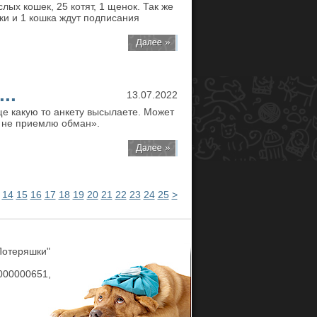
ых кошек, 25 котят, 1 щенок. Так же
ки и 1 кошка ждут подписания
..
13.07.2022
ще какую то анкету высылаете. Может
Я не приемлю обман».
14
15
16
17
18
19
20
21
22
23
24
25
>
Потеряшки"
00000651,