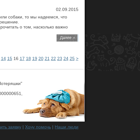
02.09.2015
ли собаки, то мы надеемся, что
 решение.
очитать о том, насколько важно
14
15
16
17
18
19
20
21
22
23
24
25
>
Потеряшки"
00000651,
ить заявку
|
Хочу помочь
|
Наши люди