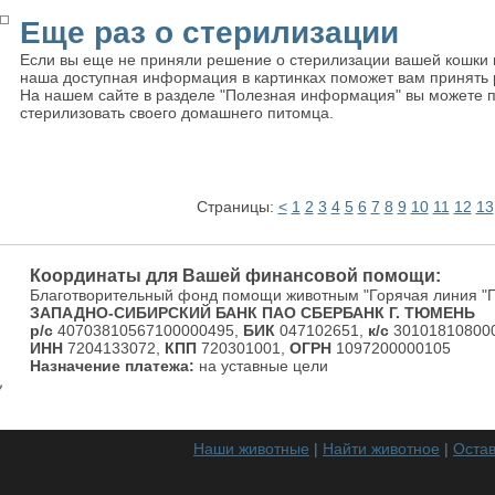
Еще раз о стерилизации
Если вы еще не приняли решение о стерилизации вашей кошки и
наша доступная информация в картинках поможет вам принять
На нашем сайте в разделе "Полезная информация" вы можете пр
стерилизовать своего домашнего питомца.
Страницы:
<
1
2
3
4
5
6
7
8
9
10
11
12
13
Координаты для Вашей финансовой помощи:
Благотворительный фонд помощи животным "Горячая линия "
ЗАПАДНО-СИБИРСКИЙ БАНК ПАО СБЕРБАНК Г. ТЮМЕНЬ
р/с
40703810567100000495,
БИК
047102651,
к/с
301018108000
ИНН
7204133072,
КПП
720301001,
ОГРН
1097200000105
Назначение платежа:
на уставные цели
Наши животные
|
Найти животное
|
Остав