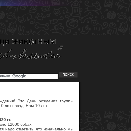
ждения! Это День рождения группы
0 лет назад! Нам 10 лет!
20 гг.
ано 12000 собак.
отя надо отметить, что изначально мы