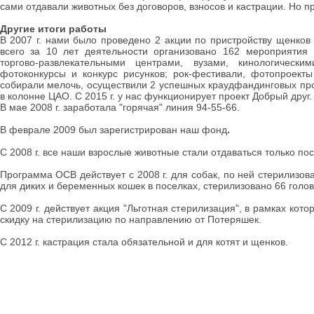
сами отдавали животных без договоров, взносов и кастрации. Но пр
Другие итоги работы
В 2007 г. нами было проведено 2 акции по пристройству щенков
всего за 10 лет деятельности организовано 162 мероприятия 
торгово-развлекательными центрами, вузами, кинологическ
фотоконкурсы и конкурс рисунков; рок-фестивали, фотопроекты
собирали мелочь, осуществили 2 успешных краудфандинговых про
в колонне ЦАО. С 2015 г. у нас функционирует проект Добрый друг.
В мае 2008 г. заработала "горячая" линия 94-55-66.
В феврале 2009 был зарегистрирован наш фонд
.
С 2008 г. все наши взрослые животные стали отдаваться только пос
Программа ОСВ действует с 2008 г. для собак, по ней стерилизова
для диких и беременных кошек в поселках, стерилизовано 66 голов
С 2009 г. действует акция "Льготная стерилизация", в рамках кот
скидку на стерилизацию по направлению от Потеряшек.
С 2012 г. кастрация стала обязательной и для котят и щенков.