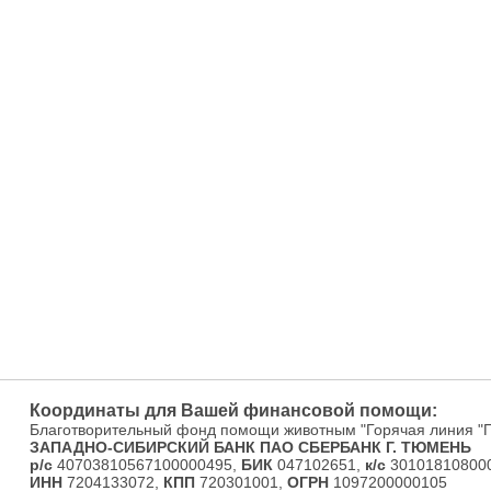
Координаты для Вашей финансовой помощи:
Благотворительный фонд помощи животным "Горячая линия "
ЗАПАДНО-СИБИРСКИЙ БАНК ПАО СБЕРБАНК Г. ТЮМЕНЬ
р/с
40703810567100000495,
БИК
047102651,
к/с
301018108000
ИНН
7204133072,
КПП
720301001,
ОГРН
1097200000105