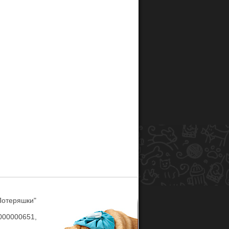
Потеряшки"
00000651,