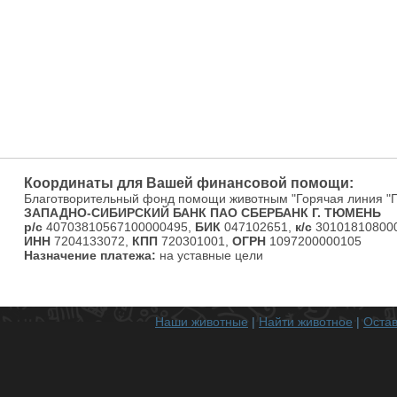
Координаты для Вашей финансовой помощи:
Благотворительный фонд помощи животным "Горячая линия "
ЗАПАДНО-СИБИРСКИЙ БАНК ПАО СБЕРБАНК Г. ТЮМЕНЬ
р/с
40703810567100000495,
БИК
047102651,
к/с
301018108000
ИНН
7204133072,
КПП
720301001,
ОГРН
1097200000105
Назначение платежа:
на уставные цели
Наши животные
|
Найти животное
|
Остав