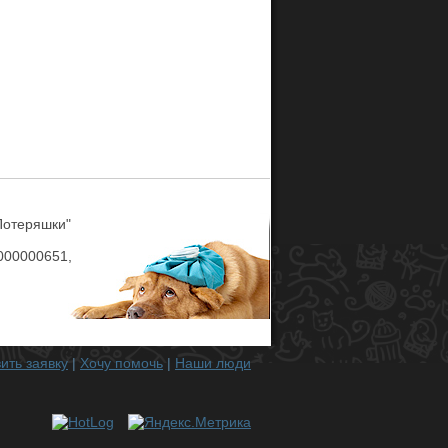
Потеряшки"
00000651,
ить заявку
|
Хочу помочь
|
Наши люди