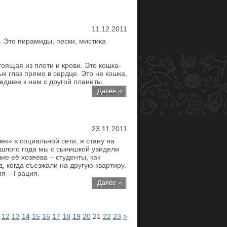
11.12.2011
. Это пирамиды, пески, мистика
тоящая из плоти и крови. Это кошка-
ых глаз прямо в сердце. Это не кошка,
едшее к нам с другой планеты.
23.11.2011
к» в социальной сети, я стану на
ошлого года мы с сынишкой увидели
е её хозяева – студенты, как
 когда съезжали на другую квартиру.
я – Грация.
12
13
14
15
16
17
18
19
20
21
22
23
>