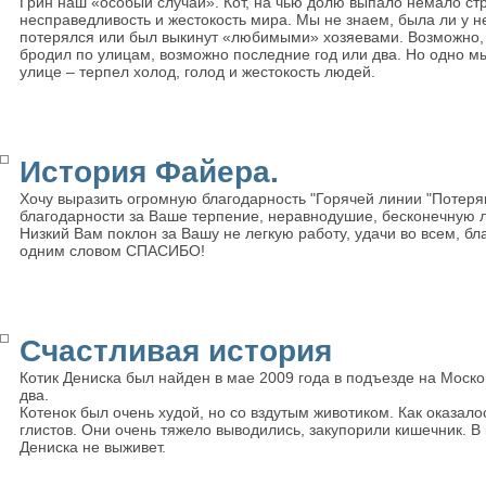
Грин наш «особый случай». Кот, на чью долю выпало немало ст
несправедливость и жестокость мира. Мы не знаем, была ли у не
потерялся или был выкинут «любимыми» хозяевами. Возможно, 
бродил по улицам, возможно последние год или два. Но одно мы
улице – терпел холод, голод и жестокость людей.
История Файера.
Хочу выразить огромную благодарность "Горячей линии "Потер
благодарности за Ваше терпение, неравнодушие, бесконечную
Низкий Вам поклон за Вашу не легкую работу, удачи во всем, бл
одним словом СПАСИБО!
Счастливая история
Котик Дениска был найден в мае 2009 года в подъезде на Моско
два.
Котенок был очень худой, но со вздутым животиком. Как оказал
глистов. Они очень тяжело выводились, закупорили кишечник. В 
Дениска не выживет.