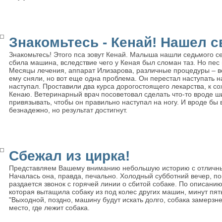
Знакомьтесь - Кенай! Нашел с
Знакомьтесь! Этого пса зовут Кенай. Малыша нашли седьмого с
сбила машина, вследствие чего у Кеная был сломан таз. Но пес 
Месяцы лечения, аппарат Илизарова, различные процедуры – в
ему сняли, но вот еще одна проблема. Он перестал наступать н
наступал. Проставили два курса дорогостоящего лекарства, к с
Кенаю. Ветеринарный врач посоветовал сделать что-то вроде ш
привязывать, чтобы он правильно наступал на ногу. И вроде бы 
безнадежно, но результат достигнут.
Сбежал из цирка!
Представляем Вашему вниманию небольшую историю с отличн
Началась она, правда, печально. Холодный субботний вечер, п
раздается звонок с горячей линии о сбитой собаке. По описани
которая вытащила собаку из под колес других машин, минут пят
"Выходной, поздно, машину будут искать долго, собака замерзнет.
место, где лежит собака.