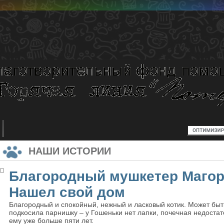
НАШИ ИСТОРИИ
Благородный мушкетер Магор
Нашел свой дом
Благородный и спокойный, нежный и ласковый котик. Может быть
подкосила парнишку – у Гошеньки нет лапки, почечная недостато
ему уже больше пяти лет.