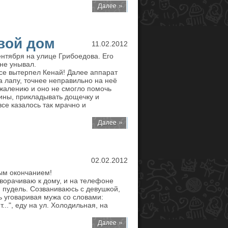
вой дом
11.02.2012
ентября на улице Грибоедова. Его
не унывал.
се вытерпел Кенай! Далее аппарат
а лапу, точнее неправильно на неё
ожалению и оно не смогло помочь
ины, прикладывать дощечку и
все казалось так мрачно и
02.02.2012
ым окончанием!
оворачиваю к дому, и на телефоне
ю пудель. Созваниваюсь с девушкой,
ь уговаривая мужа со словами:
..", еду на ул. Холодильная, на