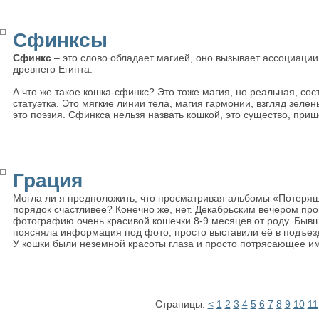
Сфинксы
Сфинкс
– это слово обладает магией, оно вызывает ассоциации
древнего Египта.
А что же такое кошка-сфинкс? Это тоже магия, но реальная, сос
статуэтка. Это мягкие линии тела, магия гармонии, взгляд зелен
это поэзия. Сфинкса нельзя назвать кошкой, это существо, приш
Грация
Могла ли я предположить, что просматривая альбомы «Потеряше
порядок счастливее? Конечно же, нет. Декабрьским вечером пр
фотографию очень красивой кошечки 8-9 месяцев от роду. Бывши
поясняла информация под фото, просто выставили её в подъезд,
У кошки были неземной красоты глаза и просто потрясающее им
Страницы:
<
1
2
3
4
5
6
7
8
9
10
11