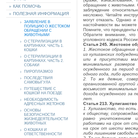
(кражи, изнасилования, 
обращение с животными. С
КАК ПОМОЧЬ
заблуждение относитель
ПОЛЕЗНАЯ ИНФОРМАЦИЯ
несложно. Читайте инстру
могут отказать. Однако и
ЗАЯВЛЕНИЕ В
настойчивости вы можете 
ПОЛИЦИЮ О ЖЕСТОКОМ
Помните, что прецеденты 
ОБРАЩЕНИИ С
Обратите внимание, что
ЖИВОТНЫМИ
уголовного кодекса России
О СТЕРИЛИЗАЦИИ В
Статья 245. Жестокое о
КАРТИНКАХ. ЧАСТЬ 1.
1. Жестокое обращение с
КОШКИ
из хулиганских побужден
О СТЕРИЛИЗАЦИИ В
или в присутствии ма
КАРТИНКАХ. ЧАСТЬ 2.
минимальных размеров
СОБАКИ
осужденного за период 
ПИРОПЛАЗМОЗ
одного года, либо аресто
ПОСЛЕДСТВИЯ
2. То же деяние, сове
САМОВЫГУЛА
организованной группой
восьмисот минимальных
ПУТЕШЕСТВИЕ С
КОШКОЙ НА ПОЕЗДЕ
дохода осужденного за п
лет.
НЕОБХОДИМОСТЬ
Статья 213. Хулиганство
АДРЕСНЫХ ЖЕТОНОВ
1. Хулиганство, то есть
ОСНОВЫ
к обществу, сопровождаю
БЕЗОПАСНОСТИ
равно уничтожением и
ЖИЗНЕДЕЯТЕЛЬНОСТИ
работами на срок от ст
ЖИВОТНЫХ
на срок от шести месяц
О КОШКАХ И
либо лишением свободы на
ОТВЕТСТВЕННОСТИ