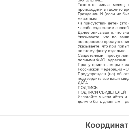
ЗАЯВЛЕНИЕ.
Такого-то числа месяц 
происходили в такое-то вр
Гражданин N (если их был
животным
• в присутствии детей (эт
• особо садистским спосо
Далее описываете, что зна
Указываете, что по ваш
повторяемое преступление
Указываете, что при попы
по этому факту отдельно.
Свидетелями преступлен
полными ФИО, адресами, 
Прошу принять меры к за
Российской Федерации «О
Предупрежден (на) об отв
подтвердить все ваши свид
ДАТА
ПОДПИСЬ
ПОДПИСИ СВИДЕТЕЛЕЙ
Излагайте мысли чётко и 
должно быть длинным – дв
Координат