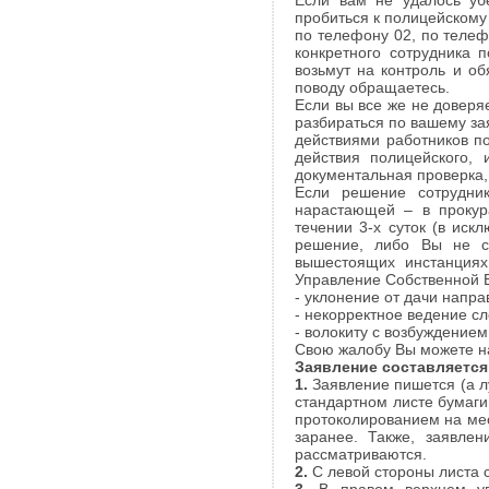
Если вам не удалось убе
пробиться к полицейскому
по телефону 02, по телеф
конкретного сотрудника 
возьмут на контроль и об
поводу обращаетесь.
Если вы все же не доверя
разбираться по вашему за
действиями работников п
действия полицейского, 
документальная проверка, 
Если решение сотрудни
нарастающей – в прокура
течении 3-х суток (в иск
решение, либо Вы не с
вышестоящих инстанциях
Управление Собственной Б
- уклонение от дачи напр
- некорректное ведение сл
- волокиту с возбуждением
Свою жалобу Вы можете на
Заявление составляетс
1.
Заявление пишется (а л
стандартном листе бумаги
протоколированием на мес
заранее. Также, заявле
рассматриваются.
2.
С левой стороны листа с