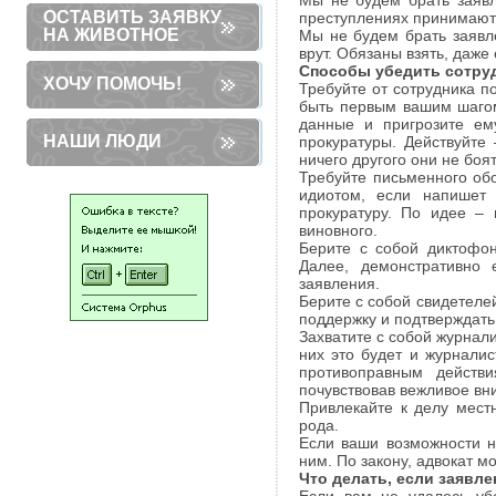
Мы не будем брать заявл
ОСТАВИТЬ ЗАЯВКУ
преступлениях принимаютс
НА ЖИВОТНОЕ
Мы не будем брать заявле
врут. Обязаны взять, даже
Способы убедить сотруд
ХОЧУ ПОМОЧЬ!
Требуйте от сотрудника п
быть первым вашим шагом
данные и пригрозите ем
НАШИ ЛЮДИ
прокуратуры. Действуйте
ничего другого они не боят
Требуйте письменного об
идиотом, если напишет 
прокуратуру. По идее – 
виновного.
Берите с собой диктофон
Далее, демонстративно 
заявления.
Берите с собой свидетеле
поддержку и подтверждать
Захватите с собой журнали
них это будет и журнали
противоправным действ
почувствовав вежливое вн
Привлекайте к делу мест
рода.
Если ваши возможности н
ним. По закону, адвокат м
Что делать, если заявл