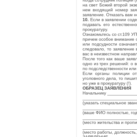
Когда сотрудник полиции (
на свет Божий второй экз
нем входящий номер зая
заявление. Отказать вам 
10.
Если в заявлении сод
подавать его естественн
прокуратуру.
Ознакомьтесь со ст.109 У
причем особое внимание о
или подсудности означает
следовало, то заявление
вас в неизвестном направ
После того как ваше заявл
одно из трех решений: о 
по подследственности или
Если органы полиции от
уголовного дела, то пиши
но уже в прокуратуру (!).
ОБРАЗЕЦ ЗАЯВЛЕНИЯ
Начальнику ____________
______________________
(указать специальное зва
______________________
(ваше ФИО полностью, го
______________________
(место жительства и пропи
______________________
(место работы, должность,