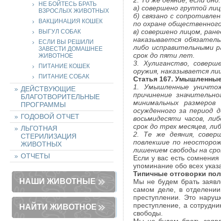
2. То же деяние, если оно:
НЕ БОЙТЕСЬ БРАТЬ
а) совершено группой лиц
ВЗРОСЛЫХ ЖИВОТНЫХ
б) связано с сопротивл
ВАКЦИНАЦИЯ КОШЕК
по охране общественного
в) совершено лицом, ран
ВЫГУЛ СОБАК
наказывается обязатель
ЕСЛИ ВЫ РЕШИЛИ
либо исправительными р
ЗАВЕСТИ ДОМАШНЕЕ
срок до пяти лет.
ЖИВОТНОЕ
3. Хулиганство, соверш
ПИТАНИЕ КОШЕК
оружия, наказывается ли
ПИТАНИЕ СОБАК
Статья 167. Умышленны
1. Умышленные уничтож
ДЕЙСТВУЮЩИЕ
причинение значительн
БЛАГОТВОРИТЕЛЬНЫЕ
минимальных размеров
ПРОГРАММЫ
осужденного за период 
ГОДОВОЙ ОТЧЕТ
восьмидесяти часов, ли
срок до трех месяцев, ли
ЛЬГОТНАЯ
2. Те же деяния, сове
СТЕРИЛИЗАЦИЯ
повлекшие по неосторож
ЖИВОТНЫХ
лишением свободы на сро
ОТЧЕТЫ
Если у вас есть сомнения
упоминание обо всех указ
Типичные отговорки пол
НАШИ ЖИВОТНЫЕ
Мы не будем брать заявл
самом деле, в отделении
преступлении. Это наруш
преступление, а сотрудни
НАЙТИ ЖИВОТНОЕ
свободы.