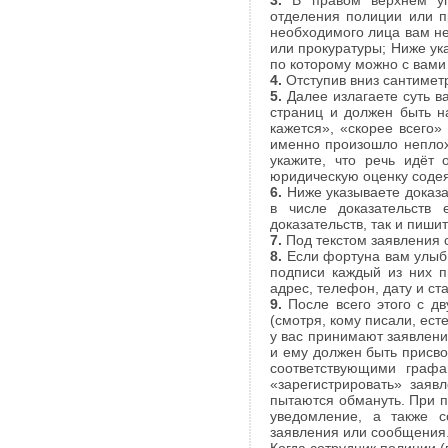
3.
В правом верхнем угл
отделения полиции или п
необходимого лица вам не
или прокуратуры; Ниже ук
по которому можно с вами 
4.
Отступив вниз сантимет
5.
Далее излагаете суть в
страниц и должен быть н
кажется», «скорее всего»
именно произошло неплох
укажите, что речь идёт
юридическую оценку соде
6.
Ниже указываете доказат
в числе доказательств 
доказательств, так и пиш
7.
Под текстом заявления с
8.
Если фортуна вам улыбн
подписи каждый из них 
адрес, телефон, дату и ст
9.
После всего этого с д
(смотря, кому писали, ест
у вас принимают заявлени
и ему должен быть присво
соответствующими графа
«зарегистрировать» заяв
пытаются обмануть. При 
уведомление, а также 
заявления или сообщения. 