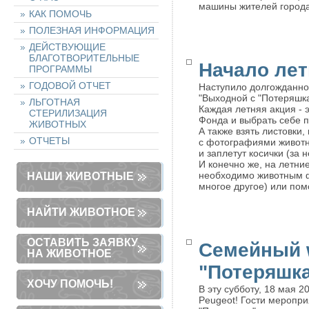
машины жителей города
КАК ПОМОЧЬ
ПОЛЕЗНАЯ ИНФОРМАЦИЯ
ДЕЙСТВУЮЩИЕ
БЛАГОТВОРИТЕЛЬНЫЕ
Начало лет
ПРОГРАММЫ
ГОДОВОЙ ОТЧЕТ
Наступило долгожданное
"Выходной с "Потеряшк
ЛЬГОТНАЯ
Каждая летняя акция -
СТЕРИЛИЗАЦИЯ
Фонда и выбрать себе п
ЖИВОТНЫХ
А также взять листовки
ОТЧЕТЫ
с фотографиями животн
и заплетут косички (за 
И конечно же, на летни
необходимо животным фо
НАШИ ЖИВОТНЫЕ
многое другое) или пом
НАЙТИ ЖИВОТНОЕ
ОСТАВИТЬ ЗАЯВКУ
Семейный w
НА ЖИВОТНОЕ
"Потеряшк
ХОЧУ ПОМОЧЬ!
В эту субботу, 18 мая 
Peugeot! Гости меропр