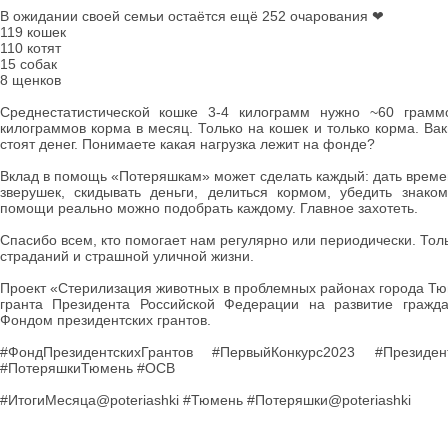
В ожидании своей семьи остаётся ещё 252 очарования ❤
119 кошек
110 котят
15 собак
8 щенков
Среднестатистической кошке 3-4 килограмм нужно ~60 грамм
килограммов корма в месяц. Только на кошек и только корма. Ва
стоят денег. Понимаете какая нагрузка лежит на фонде?
Вклад в помощь «Потеряшкам» может сделать каждый: дать време
зверушек, скидывать деньги, делиться кормом, убедить знако
помощи реально можно подобрать каждому. Главное захотеть.
Спасибо всем, кто помогает нам регулярно или периодически. Тол
страданий и страшной уличной жизни.
Проект «Стерилизация животных в проблемных районах города Тю
гранта Президента Российской Федерации на развитие гражда
Фондом президентских грантов.
#ФондПрезидентскихГрантов #ПервыйКонкурс2023 #Президен
#ПотеряшкиТюмень #ОСВ
#ИтогиМесяца@poteriashki #Тюмень #Потеряшки@poteriashki