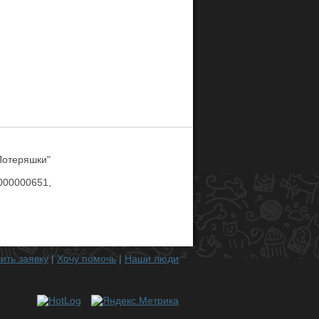
Потеряшки"
00000651,
ить заявку
|
Хочу помочь
|
Наши люди