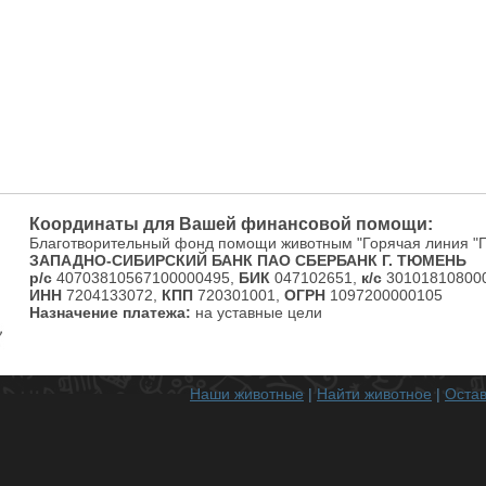
Координаты для Вашей финансовой помощи:
Благотворительный фонд помощи животным "Горячая линия "
ЗАПАДНО-СИБИРСКИЙ БАНК ПАО СБЕРБАНК Г. ТЮМЕНЬ
р/с
40703810567100000495,
БИК
047102651,
к/с
301018108000
ИНН
7204133072,
КПП
720301001,
ОГРН
1097200000105
Назначение платежа:
на уставные цели
Наши животные
|
Найти животное
|
Остав