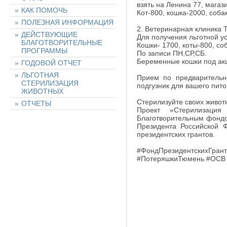
взять на Ленина 77, магаз
КАК ПОМОЧЬ
Кот-800, кошка-2000, собак
ПОЛЕЗНАЯ ИНФОРМАЦИЯ
2. Ветеринарная клиника Т
ДЕЙСТВУЮЩИЕ
Для получения льготной у
БЛАГОТВОРИТЕЛЬНЫЕ
Кошки- 1700, коты-800, соб
ПРОГРАММЫ
По записи ПН,СР,СБ.
Беременные кошки под ак
ГОДОВОЙ ОТЧЕТ
ЛЬГОТНАЯ
Прием по предварительн
СТЕРИЛИЗАЦИЯ
подгузник для вашего пит
ЖИВОТНЫХ
Стерилизуйте своих живот
ОТЧЕТЫ
Проект «Стерилизаци
Благотворительным фондо
Президента Российской 
НАШИ ЖИВОТНЫЕ
президентских грантов.
#ФондПрезидентскихГра
НАЙТИ ЖИВОТНОЕ
#ПотеряшкиТюмень #ОСВ
ОСТАВИТЬ ЗАЯВКУ
НА ЖИВОТНОЕ
ХОЧУ ПОМОЧЬ!