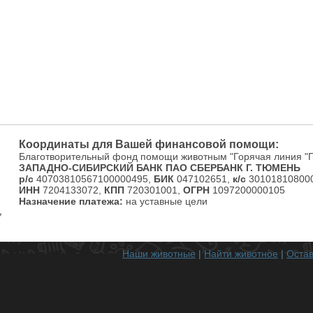
Координаты для Вашей финансовой помощи:
Благотворительный фонд помощи животным "Горячая линия "
ЗАПАДНО-СИБИРСКИЙ БАНК ПАО СБЕРБАНК Г. ТЮМЕНЬ
р/с
40703810567100000495,
БИК
047102651,
к/с
301018108000
ИНН
7204133072,
КПП
720301001,
ОГРН
1097200000105
Назначение платежа:
на уставные цели
Наши животные
|
Найти животное
|
Остав