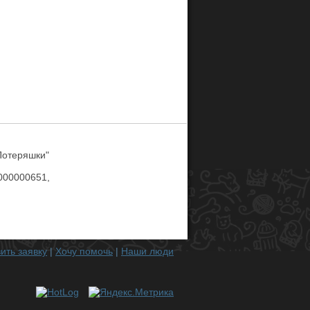
Потеряшки"
00000651,
ить заявку
|
Хочу помочь
|
Наши люди