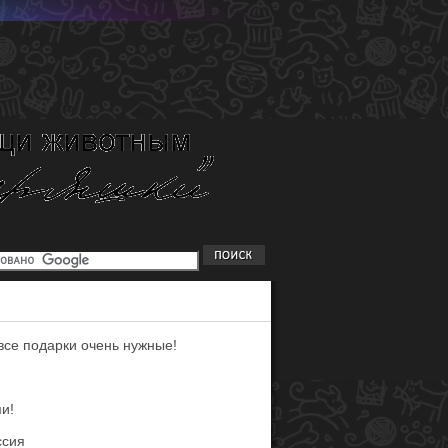
все подарки очень нужные!
и!
ссия