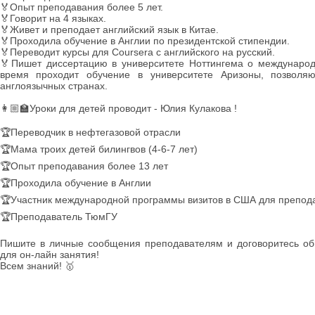
🏅Опыт преподавания более 5 лет.
🏅Говорит на 4 языках.
🏅Живет и преподает английский язык в Китае.
🏅Проходила обучение в Англии по президентской стипендии.
🏅Переводит курсы для Coursera с английского на русский.
🏅Пишет диссертацию в университете Ноттингема о междунаро
время проходит обучение в университете Аризоны, позволя
англоязычных странах.
👩🏼🏫Уроки для детей проводит - Юлия Кулакова !
🏆Переводчик в нефтегазовой отрасли
🏆Мама троих детей билингвов (4-6-7 лет)
🏆Опыт преподавания более 13 лет
🏆Проходила обучение в Англии
🏆Участник международной программы визитов в США для препод
🏆Преподаватель ТюмГУ
Пишите в личные сообщения преподавателям и договоритесь об
для он-лайн занятия!
Всем знаний! 🥇