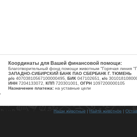
Координаты для Вашей финансовой помощи:
Благотворительный фонд помощи животным "Горячая линия "
ЗАПАДНО-СИБИРСКИЙ БАНК ПАО СБЕРБАНК Г. ТЮМЕНЬ
р/с
40703810567100000495,
БИК
047102651,
к/с
301018108000
ИНН
7204133072,
КПП
720301001,
ОГРН
1097200000105
Назначение платежа:
на уставные цели
Наши животные
|
Найти животное
|
Остав