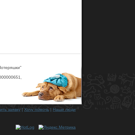
Потеряшки"
00000651,
ить заявку
|
Хочу помочь
|
Наши люди