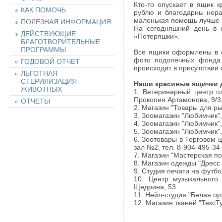
Кто-то опускает в ящик
КАК ПОМОЧЬ
рублю и благодарны нера
маленькая помощь лучше 
ПОЛЕЗНАЯ ИНФОРМАЦИЯ
На сегодняшний день в 
ДЕЙСТВУЮЩИЕ
«Потеряшки».
БЛАГОТВОРИТЕЛЬНЫЕ
ПРОГРАММЫ
Все ящики оформлены в е
фото подопечных фонда.
ГОДОВОЙ ОТЧЕТ
происходит в присутствии
ЛЬГОТНАЯ
СТЕРИЛИЗАЦИЯ
Наши красивые ящички 
ЖИВОТНЫХ
1. Ветеринарный центр пл
Прокопия Артамонова, 9/3, 
ОТЧЕТЫ
2. Магазин "Товары для ры
3. Зоомагазин "Любимчик", 
4. Зоомагазин "Любимчик", 
НАШИ ЖИВОТНЫЕ
5. Зоомагазин "Любимчик", 
6. Зоотовары в Торговом 
зал №2, тел. 8-904-495-34
НАЙТИ ЖИВОТНОЕ
7. Магазин "Мастерская под
8. Магазин одежды "Дресс 
9. Студия печати на футбол
ОСТАВИТЬ ЗАЯВКУ
10. Центр музыкального 
НА ЖИВОТНОЕ
Щедрина, 53.
11. Нейл-студия "Белая орх
12. Магазин тканей "ТексТу
ХОЧУ ПОМОЧЬ!