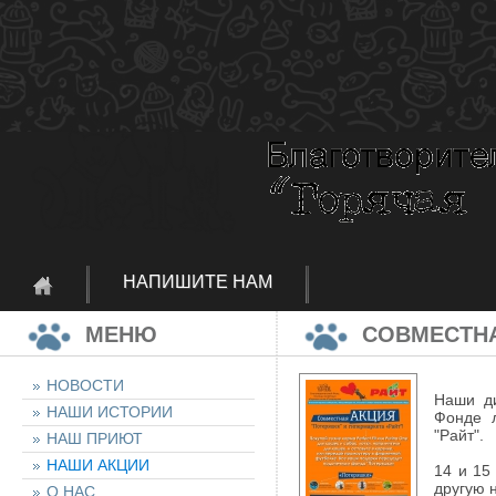
НАПИШИТЕ НАМ
МЕНЮ
СОВМЕСТНА
НОВОСТИ
Наши д
НАШИ ИСТОРИИ
Фонде л
"Райт".
НАШ ПРИЮТ
НАШИ АКЦИИ
14 и 15
другую 
О НАС