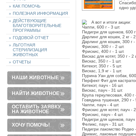
Спасибо
КАК ПОМОЧЬ
одно уд
ПОЛЕЗНАЯ ИНФОРМАЦИЯ
ДЕЙСТВУЮЩИЕ
А вот и итоги акции:
БЛАГОТВОРИТЕЛЬНЫЕ
Чаппи, 600 г - 3 шт.
ПРОГРАММЫ
Педигри для щенков, 600 г 
Дарлинг для кошек, 2 кг - 2
ГОДОВОЙ ОТЧЕТ
Дарлинг для кошек, 300 г - 
ЛЬГОТНАЯ
Фрискис, 300 г - 2 шт.
СТЕРИЛИЗАЦИЯ
Фрискис, 400 г - 1 шт.
ЖИВОТНЫХ
Вискас для котят, 350 г - 2 
Вискас, 350 г - 1 шт.
ОТЧЕТЫ
Китекэт, 350 г - 5 шт.
Вискас, 1,9 кг - 1 шт.
Пурина Уан для собак, 600 
НАШИ ЖИВОТНЫЕ
Перфект Фит для кастратов,
Китекэт, пауч - 16 шт.
Вискас, пауч - 31 шт.
НАЙТИ ЖИВОТНОЕ
Крупа геркулесовая, 400 г -
Говядина тушеная, 290 г - 
Чаппи, пауч - 4 шт.
ОСТАВИТЬ ЗАЯВКУ
Фрискис для котят, пауч - 2
НА ЖИВОТНОЕ
Фрискис, пауч - 4 шт.
Педигри для щенков, пауч -
Феликс, пауч - 31 шт.
ХОЧУ ПОМОЧЬ!
Педигри лакомство Родео -
Дримис, лакомые подушечк