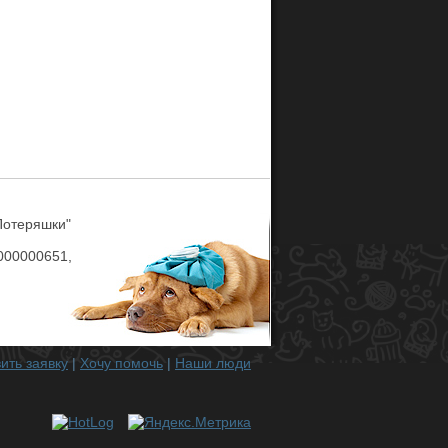
Потеряшки"
00000651,
ить заявку
|
Хочу помочь
|
Наши люди