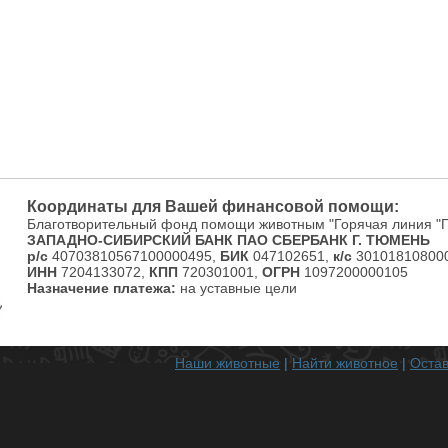
Координаты для Вашей финансовой помощи:
Благотворительный фонд помощи животным "Горячая линия "
ЗАПАДНО-СИБИРСКИЙ БАНК ПАО СБЕРБАНК Г. ТЮМЕНЬ
р/с
40703810567100000495,
БИК
047102651,
к/с
301018108000
ИНН
7204133072,
КПП
720301001,
ОГРН
1097200000105
Назначение платежа:
на уставные цели
Наши животные
|
Найти животное
|
Остав