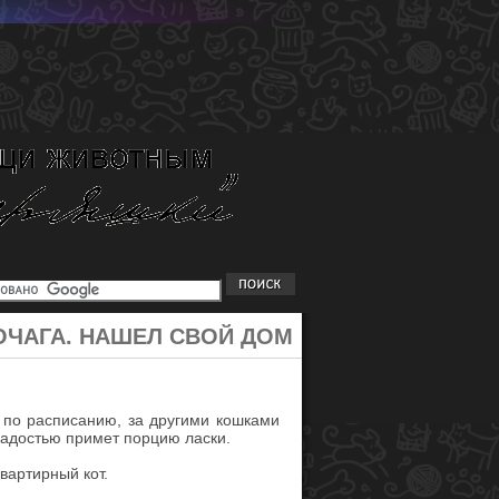
ОЧАГА. НАШЕЛ СВОЙ ДОМ
т по расписанию, за другими кошками
 радостью примет порцию ласки.
вартирный кот.