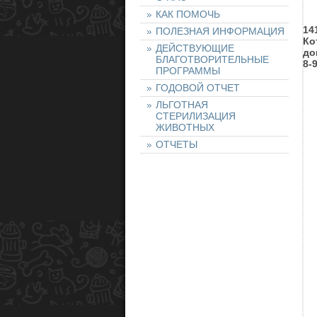
КАК ПОМОЧЬ
14
ПОЛЕЗНАЯ ИНФОРМАЦИЯ
Ко
ДЕЙСТВУЮЩИЕ
до
БЛАГОТВОРИТЕЛЬНЫЕ
8-
ПРОГРАММЫ
ГОДОВОЙ ОТЧЕТ
ЛЬГОТНАЯ
СТЕРИЛИЗАЦИЯ
ЖИВОТНЫХ
ОТЧЕТЫ
НАШИ ЖИВОТНЫЕ
НАЙТИ ЖИВОТНОЕ
ОСТАВИТЬ ЗАЯВКУ
НА ЖИВОТНОЕ
ХОЧУ ПОМОЧЬ!