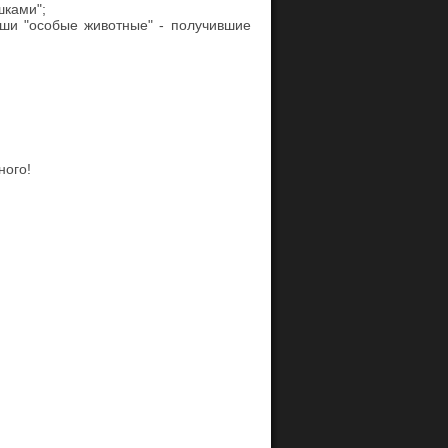
шками";
аши "особые животные" - получившие
ного!