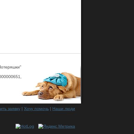
Потеряшки"
00000651,
ить заявку
|
Хочу помочь
|
Наши люди