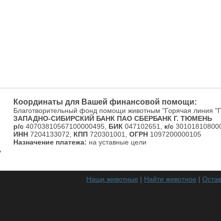
Координаты для Вашей финансовой помощи:
Благотворительный фонд помощи животным "Горячая линия "
ЗАПАДНО-СИБИРСКИЙ БАНК ПАО СБЕРБАНК Г. ТЮМЕНЬ
р/с
40703810567100000495,
БИК
047102651,
к/с
301018108000
ИНН
7204133072,
КПП
720301001,
ОГРН
1097200000105
Назначение платежа:
на уставные цели
Наши животные
|
Найти животное
|
Остав