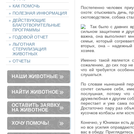
КАК ПОМОЧЬ
Постепенно человек приу
охоте: отыскивать дичь, п
ПОЛЕЗНАЯ ИНФОРМАЦИЯ
скотоводством, собака ста
ДЕЙСТВУЮЩИЕ
БЛАГОТВОРИТЕЛЬНЫЕ
Так было с давних в
ПРОГРАММЫ
сильном защитнике и друг
важна, она выполняет мн
ГОДОВОЙ ОТЧЕТ
семьи, который согревае
ЛЬГОТНАЯ
вторых, она – надежный
СТЕРИЛИЗАЦИЯ
хозяев.
ЖИВОТНЫХ
Именно такой является 
ОТЧЕТЫ
сожалению, до сих пор не
что ей требуется особен
слушаться.
НАШИ ЖИВОТНЫЕ
По словам нынешней пере
сочтет сильнее себя, им
НАЙТИ ЖИВОТНОЕ
послушная, потому что 
дружелюбная к другим соба
перестает и уже сама по
ОСТАВИТЬ ЗАЯВКУ
Достаточно пару раз объя
НА ЖИВОТНОЕ
кусочков колбасы или косто
Конечно, у Юниман есть д
ХОЧУ ПОМОЧЬ!
но все усилия оправдаютс
вас в обиду. Приглядитесь 