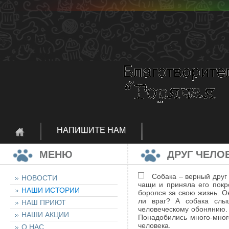
НАПИШИТЕ НАМ
МЕНЮ
ДРУГ ЧЕЛО
Собака – верный друг
НОВОСТИ
чащи и приняла его покр
НАШИ ИСТОРИИ
боролся за свою жизнь. О
ли враг? А собака слыш
НАШ ПРИЮТ
человеческому обонянию.
НАШИ АКЦИИ
Понадобились много-мног
человека.
О НАС