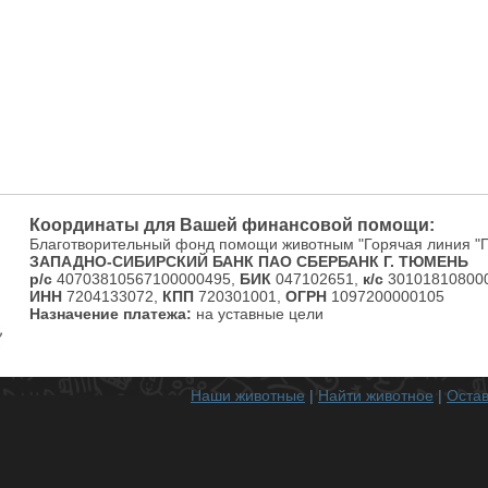
Координаты для Вашей финансовой помощи:
Благотворительный фонд помощи животным "Горячая линия "
ЗАПАДНО-СИБИРСКИЙ БАНК ПАО СБЕРБАНК Г. ТЮМЕНЬ
р/с
40703810567100000495,
БИК
047102651,
к/с
301018108000
ИНН
7204133072,
КПП
720301001,
ОГРН
1097200000105
Назначение платежа:
на уставные цели
Наши животные
|
Найти животное
|
Остав