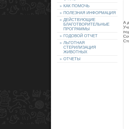
КАК ПОМОЧЬ
ПОЛЕЗНАЯ ИНФОРМАЦИЯ
ДЕЙСТВУЮЩИЕ
А 
БЛАГОТВОРИТЕЛЬНЫЕ
Уч
ПРОГРАММЫ
по
ГОДОВОЙ ОТЧЕТ
Со
Ст
ЛЬГОТНАЯ
СТЕРИЛИЗАЦИЯ
ЖИВОТНЫХ
ОТЧЕТЫ
НАШИ ЖИВОТНЫЕ
НАЙТИ ЖИВОТНОЕ
ОСТАВИТЬ ЗАЯВКУ
НА ЖИВОТНОЕ
ХОЧУ ПОМОЧЬ!