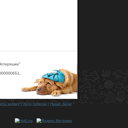
Потеряшки"
00000651,
ить заявку
|
Хочу помочь
|
Наши люди