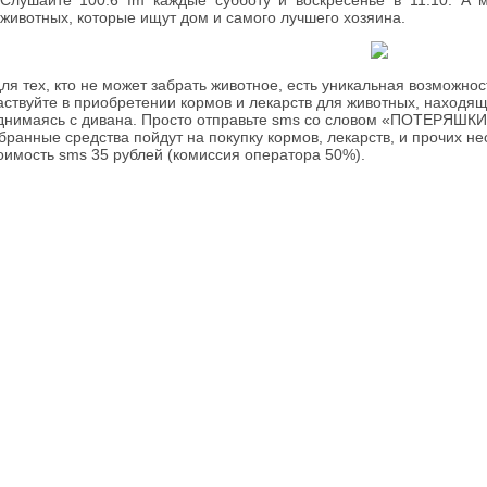
Слушайте 100.6 fm каждые субботу и воскресенье в 11:10. А
животных, которые ищут дом и самого лучшего хозяина.
для тех, кто не может забрать животное, есть уникальная возможно
аствуйте в приобретении кормов и лекарств для животных, находя
днимаясь с дивана. Просто отправьте sms со словом «ПОТЕРЯШК
бранные средства пойдут на покупку кормов, лекарств, и прочих 
оимость sms 35 рублей (комиссия оператора 50%).