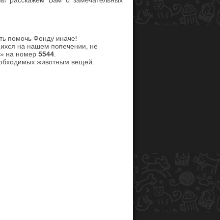
 мы расскажем Вам о замечательных
сть помочь Фонду иначе!
щихся на нашем попечении, не
И» на номер
5544
.
необходимых животным вещей.