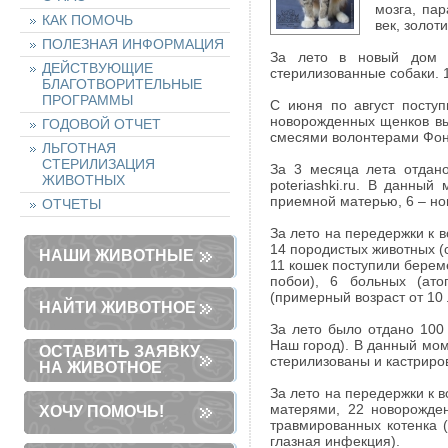
мозга, пар
КАК ПОМОЧЬ
век, золот
ПОЛЕЗНАЯ ИНФОРМАЦИЯ
За лето в новый дом 
ДЕЙСТВУЮЩИЕ
стерилизованные собаки. 
БЛАГОТВОРИТЕЛЬНЫЕ
ПРОГРАММЫ
С июня по август поступ
новорожденных щенков вы
ГОДОВОЙ ОТЧЕТ
смесями волонтерами Фонд
ЛЬГОТНАЯ
СТЕРИЛИЗАЦИЯ
За 3 месяца лета отдан
ЖИВОТНЫХ
poteriashki.ru. В данны
приемной матерью, 6 – но
ОТЧЕТЫ
За лето на передержки к в
14 породистых животных (
НАШИ ЖИВОТНЫЕ
11 кошек поступили берем
побои), 6 больных (ато
(примерный возраст от 10 
НАЙТИ ЖИВОТНОЕ
За лето было отдано 100
Наш город). В данный мом
ОСТАВИТЬ ЗАЯВКУ
стерилизованы и кастриро
НА ЖИВОТНОЕ
За лето на передержки к 
матерями, 22 новорожден
ХОЧУ ПОМОЧЬ!
травмированных котенка 
глазная инфекция).