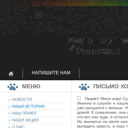
НАПИШИТЕ НАМ
МЕНЮ
ПИСЬМО Х
Привет! Меня зовут Суг
НОВОСТИ
Именно в сугробе и нашли
НАШИ ИСТОРИИ
уже прощался с жизнью. Н
домой. К сожалению, она н
НАШ ПРИЮТ
что вот оно чудо, я осталс
НАШИ АКЦИИ
Но внезапно на меня нап
выпадать шерсть, а еще т
О НАС